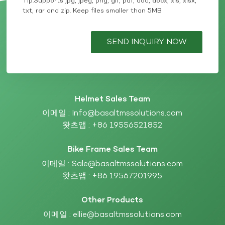
르고 있습니다. 뛰어난 강도, 내구성, 환경적 이점을 갖춘
Tip:Supports jpg, jpeg, png, gif, pdf, doc, docx, xls, xlsx,
현무암 섬유 복합재는 첨단 소재와 현대 제조의 미래 방향
txt, rar and zip. Keep files smaller than 5MB
을 나타냅니다. BasaltMS 솔루션 고객이 더 가볍고, 더 강
하고, 더 푸른 미래를 건설할 수 있도록 도울 수 있어 자랑
스럽습니다.
SEND INQUIRY NOW
Helmet Sales Team
이메일 :
Info@basaltmssolutions.com
왓츠앱 :
+86 19556521852
Bike Frame Sales Team
이메일 :
Sale@basaltmssolutions.com
왓츠앱 :
+86 19567201995
Other Products
이메일 :
ellie@basaltmssolutions.com