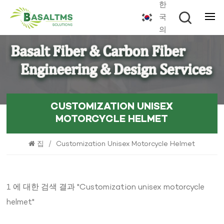
한
국
의
CUSTOMIZATION UNISEX
MOTORCYCLE HELMET
집
/
Customization Unisex Motorcycle Helmet
1 에 대한 검색 결과 "Customization unisex motorcycle
helmet"