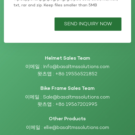
txt, rar and zip. Keep files smaller than 5MB
SEND INQUIRY NOW
Helmet Sales Team
이메일 :
Info@basaltmssolutions.com
왓츠앱 :
+86 19556521852
Bike Frame Sales Team
이메일 :
Sale@basaltmssolutions.com
왓츠앱 :
+86 19567201995
Other Products
이메일 :
ellie@basaltmssolutions.com